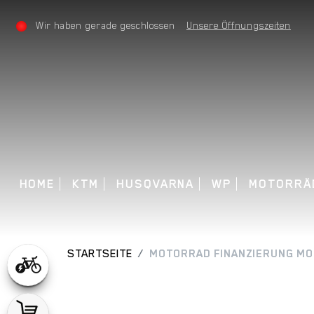
Wir haben gerade geschlossen
Unsere Öffnungszeiten
HOME
KTM
HUSQVARNA
WP
MOTORRÄ
STARTSEITE
MOTORRAD FINANZIERUNG MO