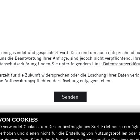
n uns gesendet und gespeichert wird. Dazu und um auch entsprechend auf
uns die Beantwortung ihrer Anfrage, sind jedoch nicht verpflichtend. Ih
atenschutzerklärung finden Sie unter folgendem Link:
Datenschutzerklär
zeit für die Zukunft widersprechen oder die Löschung Ihrer Daten verla
liche Aufbewahrungspflichten der Löschung entgegenstehen.
Senden
 VON COOKIES
e verwendet Cookies, um Dir ein bestmögliches Surf-Erlebnis zu ermögli
erhoben und dienen nicht für die Erstellung von Nutzungsprofilen oder 
der Verwendung. Sämtliche Informationen zu verwendeten Cookies und 