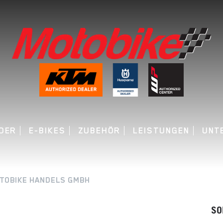
DER
E-BIKES
ZUBEHÖR
LEISTUNGEN
UNT
TOBIKE HANDELS GMBH
SOLANGE