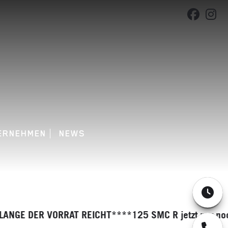
ERNEHMEN
NEWS
 DER VORRAT REICHT****125 SMC R jetzt nur noch € 4